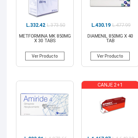
L.
332.42
L.
373.50
L.
430.19
L.
477.99
METFORMINA MK 850MG
DIAMENIL 850MG X 40
X 30 TABS
TAB
Ver Producto
Ver Producto
CANJE 2+1