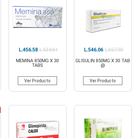
L.
456.58
L.
524.81
L.
546.06
L.
657.90
MEMINA 850MG X 30
GLISULIN 850MG X 30 TAB
TABS
@
Ver Producto
Ver Producto