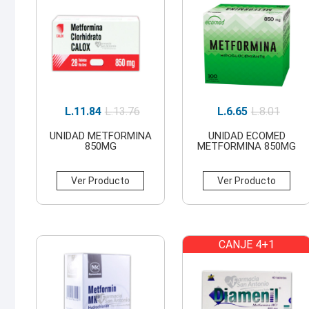
L.
11.84
L.
13.76
L.
6.65
L.
8.01
UNIDAD METFORMINA
UNIDAD ECOMED
850MG
METFORMINA 850MG
Ver Producto
Ver Producto
CANJE 4+1