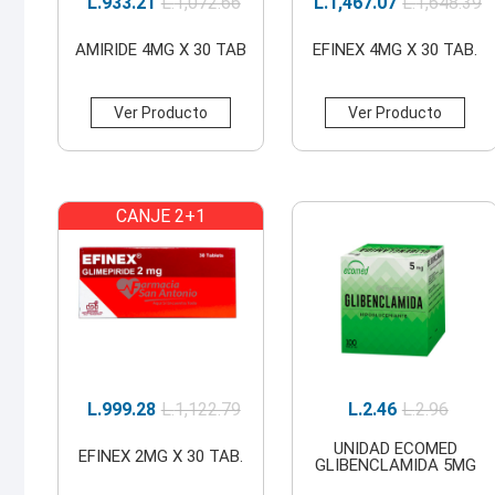
L.
933.21
L.
1,072.66
L.
1,467.07
L.
1,648.39
AMIRIDE 4MG X 30 TAB
EFINEX 4MG X 30 TAB.
Ver Producto
Ver Producto
CANJE 2+1
L.
999.28
L.
1,122.79
L.
2.46
L.
2.96
UNIDAD ECOMED
EFINEX 2MG X 30 TAB.
GLIBENCLAMIDA 5MG