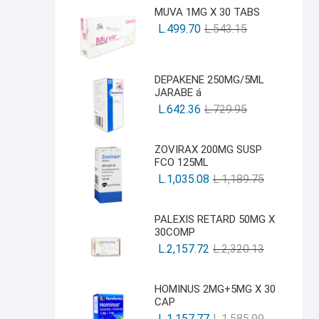
MUVA 1MG X 30 TABS
L.
499.70
L.
543.15
DEPAKENE 250MG/5ML
JARABE á
L.
642.36
L.
729.95
ZOVIRAX 200MG SUSP
FCO 125ML
L.
1,035.08
L.
1,189.75
PALEXIS RETARD 50MG X
30COMP
L.
2,157.72
L.
2,320.13
HOMINUS 2MG+5MG X 30
CAP
L.
1,157.77
L.
1,585.99