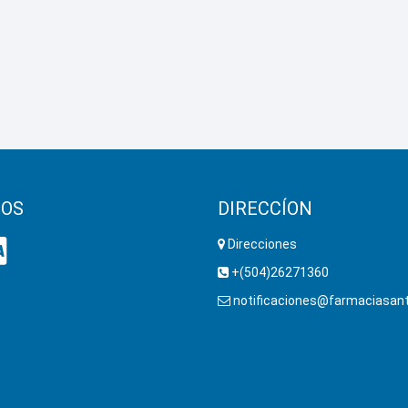
OS
DIRECCÍON
Direcciones
+(504)26271360
notificaciones@farmaciasant