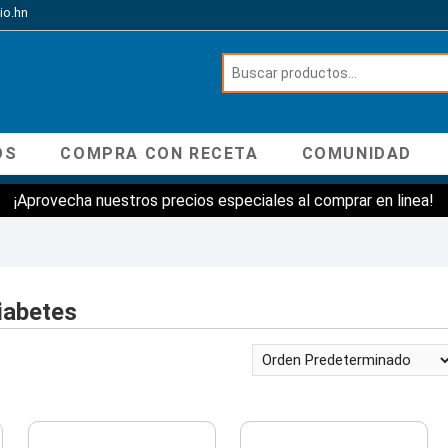
io.hn
OS
COMPRA CON RECETA
COMUNIDAD
¡Aprovecha nuestros precios especiales al comprar en linea!
iabetes