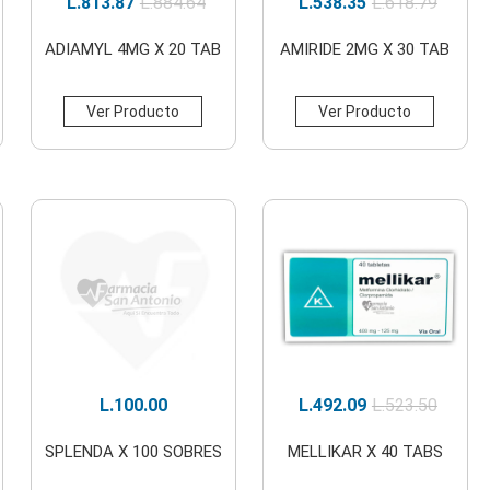
L.
813.87
L.
884.64
L.
538.35
L.
618.79
ADIAMYL 4MG X 20 TAB
AMIRIDE 2MG X 30 TAB
Ver Producto
Ver Producto
L.
100.00
L.
492.09
L.
523.50
SPLENDA X 100 SOBRES
MELLIKAR X 40 TABS