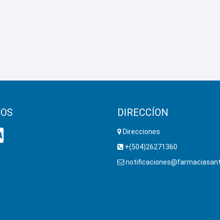
OS
DIRECCÍON
Direcciones
+(504)26271360
notificaciones@farmaciasant