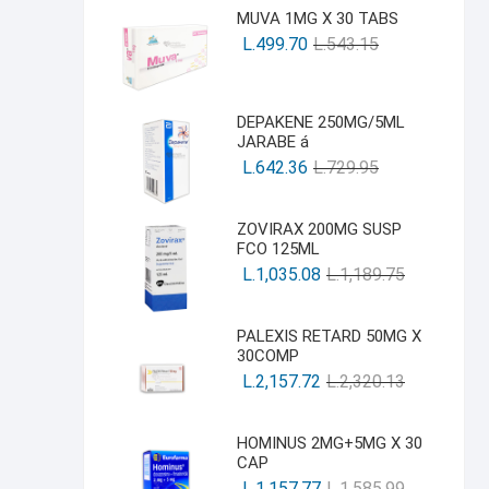
MUVA 1MG X 30 TABS
L.
499.70
L.
543.15
DEPAKENE 250MG/5ML
JARABE á
L.
642.36
L.
729.95
ZOVIRAX 200MG SUSP
FCO 125ML
L.
1,035.08
L.
1,189.75
PALEXIS RETARD 50MG X
30COMP
L.
2,157.72
L.
2,320.13
HOMINUS 2MG+5MG X 30
CAP
L.
1,157.77
L.
1,585.99