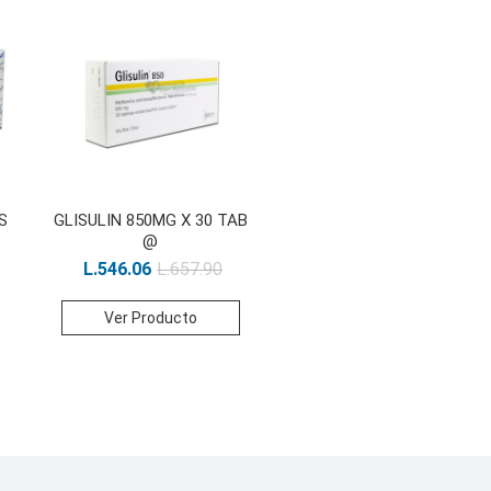
S
GLISULIN 850MG X 30 TAB
@
L.
546.06
L.
657.90
Ver Producto