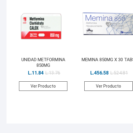
UNIDAD METFORMINA
MEMINA 850MG X 30 TAB
850MG
L.
11.84
L.
13.76
L.
456.58
L.
524.81
Ver Producto
Ver Producto