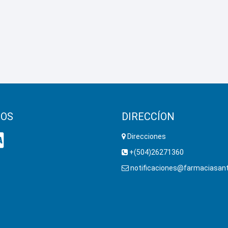
OS
DIRECCÍON
Direcciones
+(504)26271360
notificaciones@farmaciasant