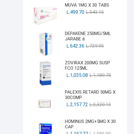
MUVA 1MG X 30 TABS
L.
499.70
L.
543.15
DEPAKENE 250MG/5ML
JARABE á
L.
642.36
L.
729.95
ZOVIRAX 200MG SUSP
FCO 125ML
L.
1,035.08
L.
1,189.75
PALEXIS RETARD 50MG X
30COMP
L.
2,157.72
L.
2,320.13
HOMINUS 2MG+5MG X 30
CAP
L.
1,157.77
L.
1,585.99