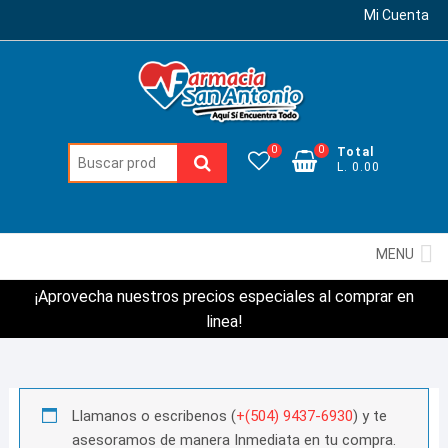
Mi Cuenta
0
0
Total
Buscar:
L. 0.00
MENU
¡Aprovecha nuestros precios especiales al comprar en
linea!
Llamanos o escribenos (
+(504) 9437-6930
) y te
asesoramos de manera Inmediata en tu compra.