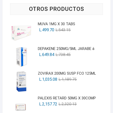
OTROS PRODUCTOS
MUVA 1MG X 30 TABS
L.
499.70
L.
543.15
DEPAKENE 250MG/5ML JARABE á
L.
649.84
L.
738.45
ZOVIRAX 200MG SUSP FCO 125ML
L.
1,035.08
L.
1,189.75
PALEXIS RETARD 50MG X 30COMP
L.
2,157.72
L.
2,320.13