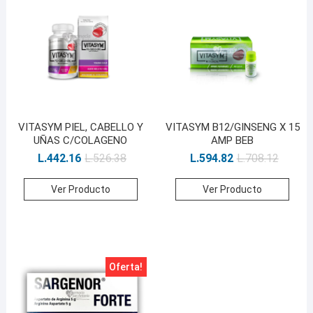
VITASYM PIEL, CABELLO Y
VITASYM B12/GINSENG X 15
UÑAS C/COLAGENO
AMP BEB
L.
442.16
L.
526.38
L.
594.82
L.
708.12
Ver Producto
Ver Producto
Oferta!