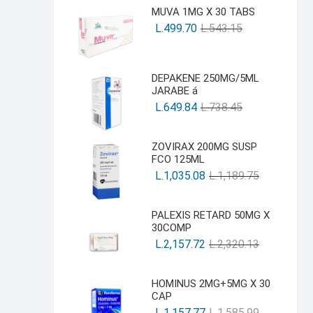
MUVA 1MG X 30 TABS
L.
499.70
L.
543.15
DEPAKENE 250MG/5ML
JARABE á
L.
649.84
L.
738.45
ZOVIRAX 200MG SUSP
FCO 125ML
L.
1,035.08
L.
1,189.75
PALEXIS RETARD 50MG X
30COMP
L.
2,157.72
L.
2,320.13
HOMINUS 2MG+5MG X 30
CAP
L.
1,157.77
L.
1,585.99