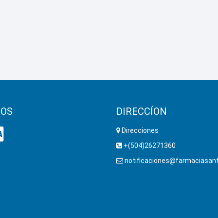
OS
DIRECCÍON
Direcciones
+(504)26271360
notificaciones@farmaciasant