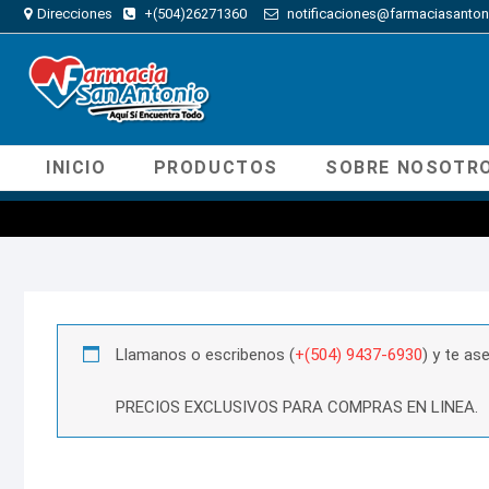
Direcciones
+(504)26271360
notificaciones@farmaciasanton
INICIO
PRODUCTOS
SOBRE NOSOTR
Llamanos o escribenos (
+(504) 9437-6930
) y te a
PRECIOS EXCLUSIVOS PARA COMPRAS EN LINEA.