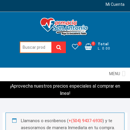
Mi Cuenta
0
0
Total
Buscar:
L. 0.00
MENU
¡Aprovecha nuestros precios especiales al comprar en
linea!
Llamanos o escribenos (
+(504) 9437-6930
) y te
asesoramos de manera Inmediata en tu compra.