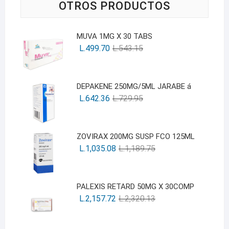
OTROS PRODUCTOS
MUVA 1MG X 30 TABS
L.
499.70
L.
543.15
DEPAKENE 250MG/5ML JARABE á
L.
642.36
L.
729.95
ZOVIRAX 200MG SUSP FCO 125ML
L.
1,035.08
L.
1,189.75
PALEXIS RETARD 50MG X 30COMP
L.
2,157.72
L.
2,320.13