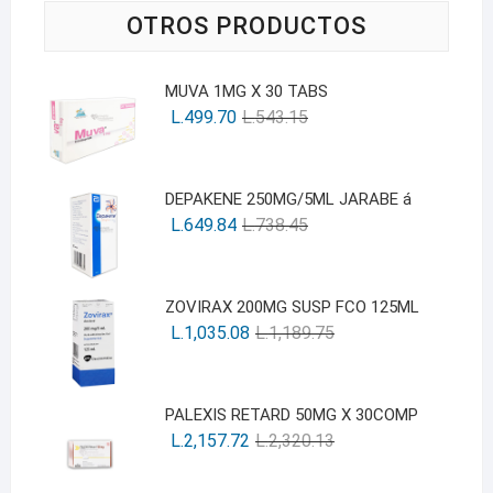
OTROS PRODUCTOS
MUVA 1MG X 30 TABS
L.
499.70
L.
543.15
DEPAKENE 250MG/5ML JARABE á
L.
649.84
L.
738.45
ZOVIRAX 200MG SUSP FCO 125ML
L.
1,035.08
L.
1,189.75
PALEXIS RETARD 50MG X 30COMP
L.
2,157.72
L.
2,320.13