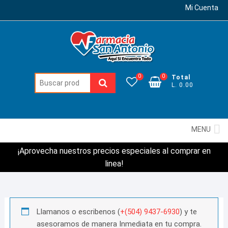
Mi Cuenta
0
0
Total
Buscar:
L. 0.00
MENU
¡Aprovecha nuestros precios especiales al comprar en
linea!
Llamanos o escribenos (
+(504) 9437-6930
) y te
asesoramos de manera Inmediata en tu compra.