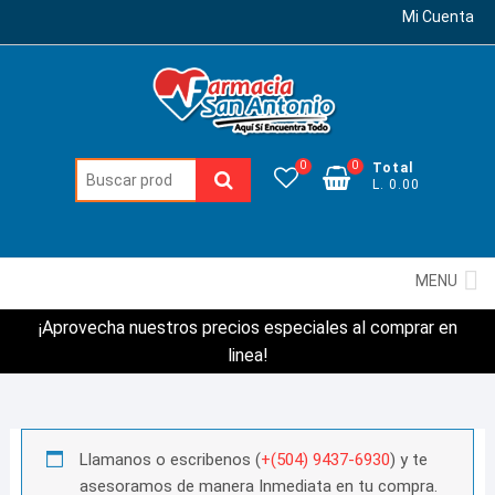
Mi Cuenta
0
0
Total
Buscar:
L. 0.00
MENU
¡Aprovecha nuestros precios especiales al comprar en
linea!
Llamanos o escribenos (
+(504) 9437-6930
) y te
asesoramos de manera Inmediata en tu compra.