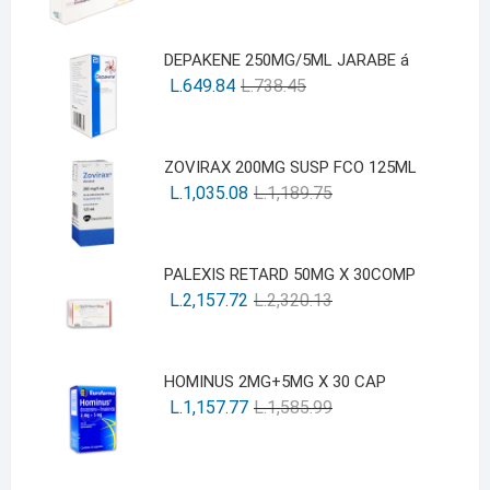
DEPAKENE 250MG/5ML JARABE á
L.
649.84
L.
738.45
ZOVIRAX 200MG SUSP FCO 125ML
L.
1,035.08
L.
1,189.75
PALEXIS RETARD 50MG X 30COMP
L.
2,157.72
L.
2,320.13
HOMINUS 2MG+5MG X 30 CAP
L.
1,157.77
L.
1,585.99