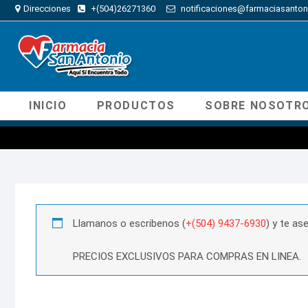
Direcciones
+(504)26271360
notificaciones@farmaciasanton
INICIO
PRODUCTOS
SOBRE NOSOTR
Llamanos o escribenos (
+(504) 9437-6930
) y te a
PRECIOS EXCLUSIVOS PARA COMPRAS EN LINEA.