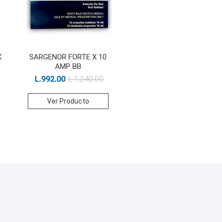
X
SARGENOR FORTE X 10
AMP BB
L.
992.00
L.
1,240.00
Ver Producto