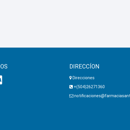
OS
DIRECCÍON
Direcciones
+(504)26271360
notificaciones@farmaciasant