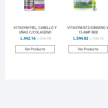
VITASYM PIEL, CABELLO Y
VITASYM B12/GINSENG 
UÑAS C/COLAGENO
15 AMP BEB
L.
442.16
L.
526.38
L.
594.82
L.
708.12
Ver Producto
Ver Producto