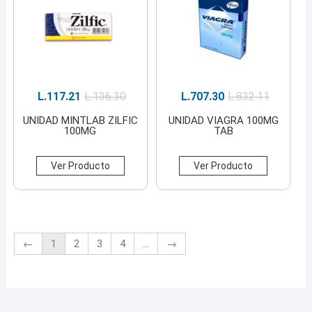
L.
117.21
L.
136.30
L.
707.30
L.
832.11
UNIDAD MINTLAB ZILFIC
UNIDAD VIAGRA 100MG
100MG
TAB
Ver Producto
Ver Producto
←
1
2
3
4
...
→