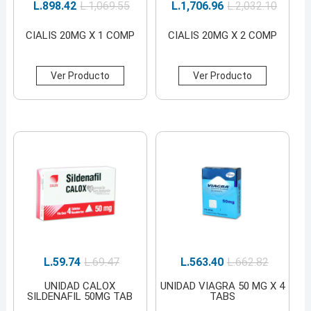
L.
898.42
L.
1,069.55
L.
1,706.96
L.
2,032.10
CIALIS 20MG X 1 COMP
CIALIS 20MG X 2 COMP
Ver Producto
Ver Producto
L.
59.74
L.
69.47
L.
563.40
L.
662.82
UNIDAD CALOX
UNIDAD VIAGRA 50 MG X 4
SILDENAFIL 50MG TAB
TABS