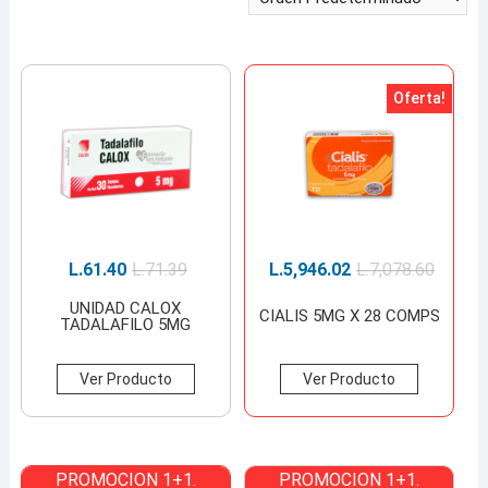
Oferta!
L.
61.40
L.
71.39
L.
5,946.02
L.
7,078.60
UNIDAD CALOX
CIALIS 5MG X 28 COMPS
TADALAFILO 5MG
Ver Producto
Ver Producto
PROMOCION 1+1.
PROMOCION 1+1.