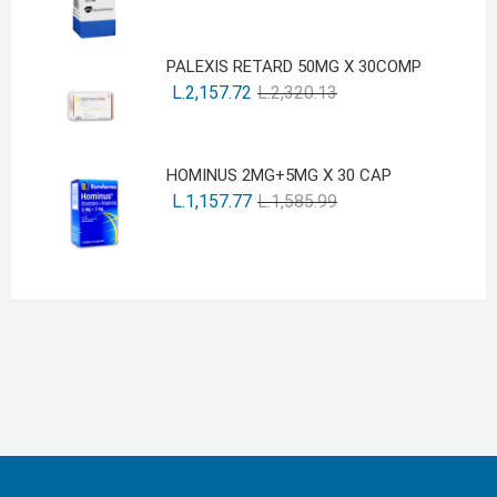
PALEXIS RETARD 50MG X 30COMP
L.
2,157.72
L.
2,320.13
HOMINUS 2MG+5MG X 30 CAP
L.
1,157.77
L.
1,585.99