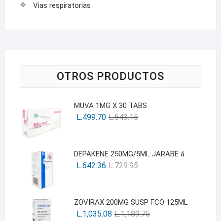
Vias respiratorias
OTROS PRODUCTOS
MUVA 1MG X 30 TABS
L.
499.70
L.
543.15
DEPAKENE 250MG/5ML JARABE á
L.
642.36
L.
729.95
ZOVIRAX 200MG SUSP FCO 125ML
L.
1,035.08
L.
1,189.75