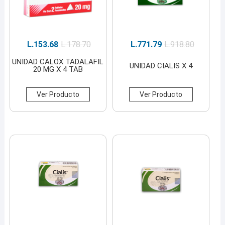
L.
153.68
L.
178.70
L.
771.79
L.
918.80
UNIDAD CALOX TADALAFIL
UNIDAD CIALIS X 4
20 MG X 4 TAB
Ver Producto
Ver Producto