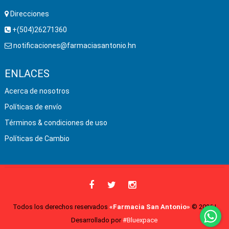
Direcciones
+(504)26271360
notificaciones@farmaciasantonio.hn
ENLACES
Acerca de nosotros
Políticas de envío
Términos & condiciones de uso
Políticas de Cambio
Todos los derechos reservados
«Farmacia San Antonio»
© 2026 |
Desarrollado por
#Bluexpace