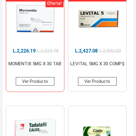
Oferta!
L.
2,226.19
L.
2,529.76
L.
2,427.08
L.
2,582.00
MOMENTIX 5MG X 30 TAB
LEVITAL 5MG X 30 COMP.$
Ver Producto
Ver Producto