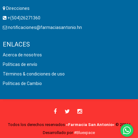
Direcciones
+(504)26271360
notificaciones@farmaciasantonio.hn
ENLACES
Acerca de nosotros
Políticas de envío
Términos & condiciones de uso
Políticas de Cambio
Todos los derechos reservados
«Farmacia San Antonio»
© 2026 |
Desarrollado por
#Bluexpace