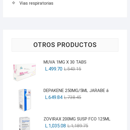
Vias respiratorias
OTROS PRODUCTOS
MUVA 1MG X 30 TABS
L.
499.70
L.
543.15
DEPAKENE 250MG/5ML JARABE á
L.
649.84
L.
738.45
ZOVIRAX 200MG SUSP FCO 125ML
L.
1,035.08
L.
1,189.75