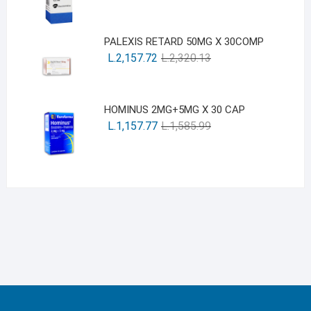
PALEXIS RETARD 50MG X 30COMP
L.
2,157.72
L.
2,320.13
HOMINUS 2MG+5MG X 30 CAP
L.
1,157.77
L.
1,585.99