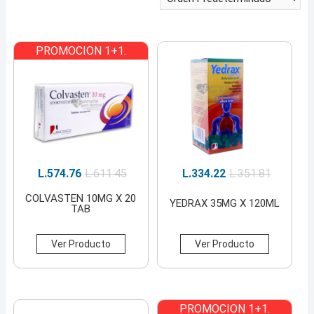
PROMOCION 1+1.
L.
574.76
L.
611.45
L.
334.22
L.
351.81
COLVASTEN 10MG X 20
YEDRAX 35MG X 120ML
TAB
Ver Producto
Ver Producto
PROMOCION 1+1.