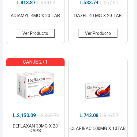
L.
813.87
L.
884.64
L.
533.74
L.
567.81
ADIAMYL 4MG X 20 TAB
DAZEL 40 MG X 20 TAB
Ver Producto
Ver Producto
CANJE 2+1
L.
2,150.09
L.
2,362.74
L.
743.08
L.
816.57
DEFLAXAN 30MG X 28
CLARIBAC 500MG X 10TAB
CAPS