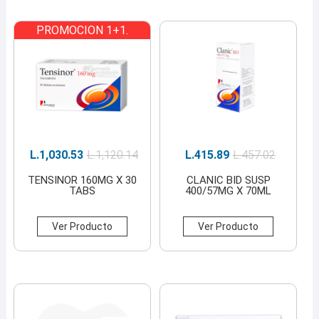
PROMOCION 1+1.
L.
1,030.53
L.
1,120.14
L.
415.89
L.
457.02
TENSINOR 160MG X 30
CLANIC BID SUSP
TABS
400/57MG X 70ML
Ver Producto
Ver Producto