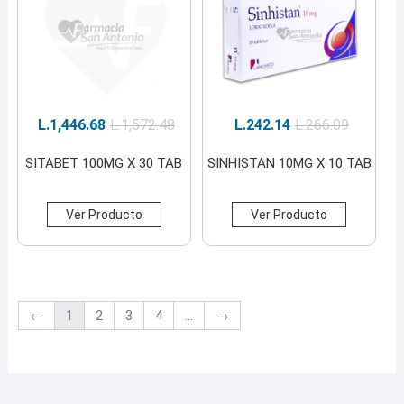
L.
1,446.68
L.
1,572.48
L.
242.14
L.
266.09
SITABET 100MG X 30 TAB
SINHISTAN 10MG X 10 TAB
Ver Producto
Ver Producto
←
1
2
3
4
...
→