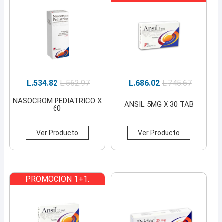
L.
534.82
L.
562.97
L.
686.02
L.
745.67
NASOCROM PEDIATRICO X
ANSIL 5MG X 30 TAB
60
Ver Producto
Ver Producto
PROMOCION 1+1.