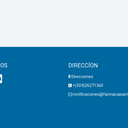
OS
DIRECCÍON
Direcciones
+(504)26271360
notificaciones@farmaciasant