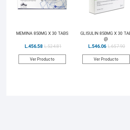
MEMINA 850MG X 30 TABS
GLISULIN 850MG X 30 TA
@
L.
456.58
L.
524.81
L.
546.06
L.
657.90
Ver Producto
Ver Producto