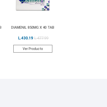
B
DIAMENIL 850MG X 40 TAB
L.
430.19
L.
477.99
Ver Producto