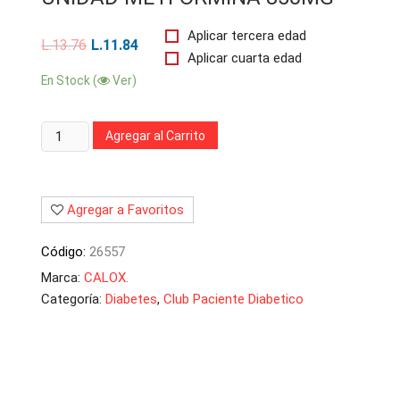
Aplicar tercera edad
L.
13.76
L.
11.84
Aplicar cuarta edad
En Stock (
Ver)
Cantidad:
Agregar al Carrito
Agregar a Favoritos
Código:
26557
Marca:
CALOX.
Categoría:
Diabetes
,
Club Paciente Diabetico