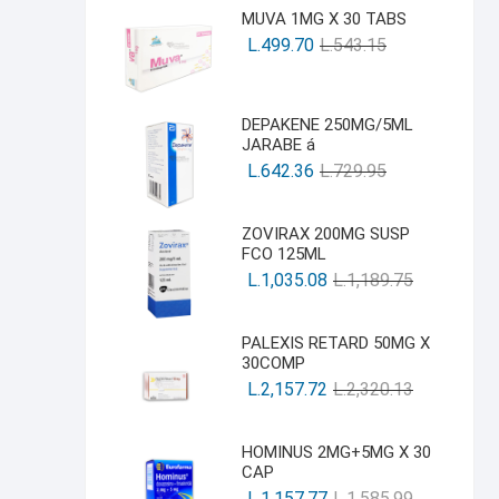
MUVA 1MG X 30 TABS
L.
499.70
L.
543.15
DEPAKENE 250MG/5ML
JARABE á
L.
642.36
L.
729.95
ZOVIRAX 200MG SUSP
FCO 125ML
L.
1,035.08
L.
1,189.75
PALEXIS RETARD 50MG X
30COMP
L.
2,157.72
L.
2,320.13
HOMINUS 2MG+5MG X 30
CAP
L.
1,157.77
L.
1,585.99