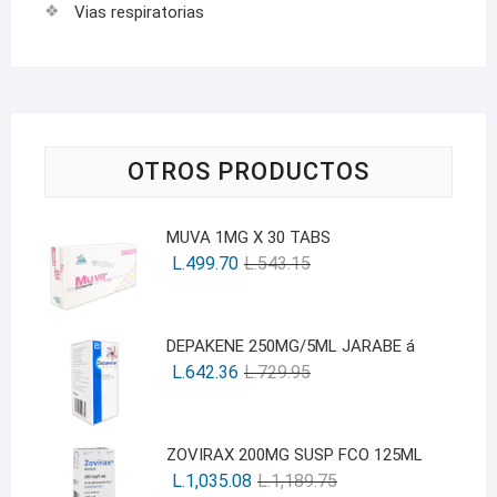
Vias respiratorias
OTROS PRODUCTOS
MUVA 1MG X 30 TABS
L.
499.70
L.
543.15
DEPAKENE 250MG/5ML JARABE á
L.
642.36
L.
729.95
ZOVIRAX 200MG SUSP FCO 125ML
L.
1,035.08
L.
1,189.75