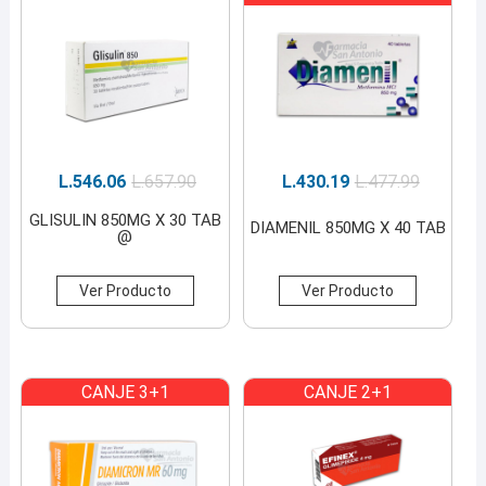
L.
546.06
L.
657.90
L.
430.19
L.
477.99
GLISULIN 850MG X 30 TAB
DIAMENIL 850MG X 40 TAB
@
Ver Producto
Ver Producto
CANJE 3+1
CANJE 2+1