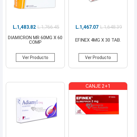
L.
1,483.82
L.
1,766.45
L.
1,467.07
L.
1,648.39
DIAMICRON MR 60MG X 60
EFINEX 4MG X 30 TAB.
COMP
Ver Producto
Ver Producto
CANJE 2+1