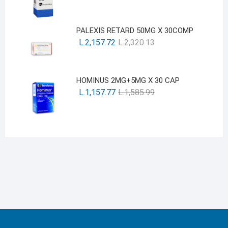
PALEXIS RETARD 50MG X 30COMP
L.
2,157.72
L.
2,320.13
HOMINUS 2MG+5MG X 30 CAP
L.
1,157.77
L.
1,585.99