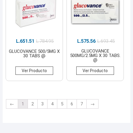
L.
651.51
L.
784.95
L.
575.56
L.
693.45
GLUCOVANCE
GLUCOVANCE 500/5MG X
500MG/2.5MG X 30 TABS.
30 TABS @
@
Ver Producto
Ver Producto
←
1
2
3
4
5
6
7
→