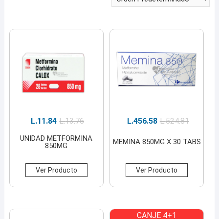
L.
11.84
L.
13.76
L.
456.58
L.
524.81
UNIDAD METFORMINA
MEMINA 850MG X 30 TABS
850MG
Ver Producto
Ver Producto
CANJE 4+1