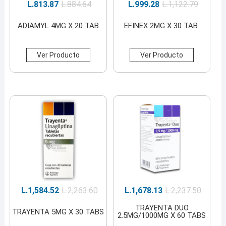
L.
813.87
L.
884.64
L.
999.28
L.
1,122.79
ADIAMYL 4MG X 20 TAB
EFINEX 2MG X 30 TAB.
Ver Producto
Ver Producto
L.
1,584.52
L.
2,263.60
L.
1,678.13
L.
2,237.50
TRAYENTA DUO
TRAYENTA 5MG X 30 TABS
2.5MG/1000MG X 60 TABS