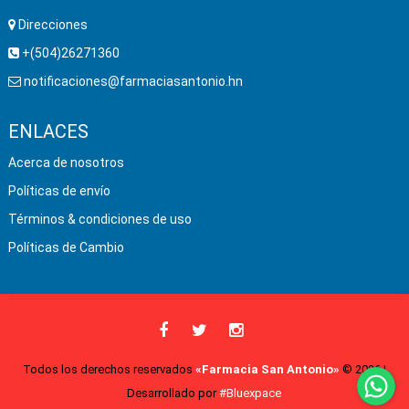
Direcciones
+(504)26271360
notificaciones@farmaciasantonio.hn
ENLACES
Acerca de nosotros
Políticas de envío
Términos & condiciones de uso
Políticas de Cambio
Todos los derechos reservados
«Farmacia San Antonio»
© 2026 |
Desarrollado por
#Bluexpace