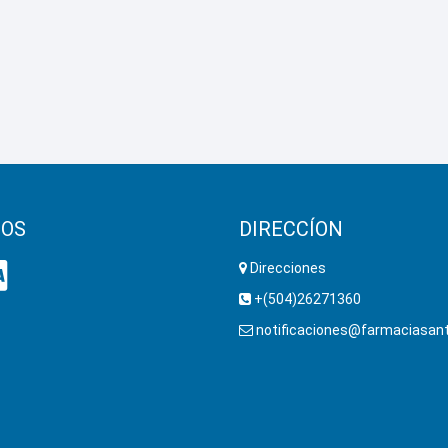
OS
DIRECCÍON
Direcciones
+(504)26271360
notificaciones@farmaciasant