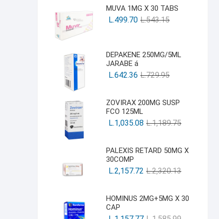
MUVA 1MG X 30 TABS
L.
499.70
L.
543.15
DEPAKENE 250MG/5ML
JARABE á
L.
642.36
L.
729.95
ZOVIRAX 200MG SUSP
FCO 125ML
L.
1,035.08
L.
1,189.75
PALEXIS RETARD 50MG X
30COMP
L.
2,157.72
L.
2,320.13
HOMINUS 2MG+5MG X 30
CAP
L.
1,157.77
L.
1,585.99