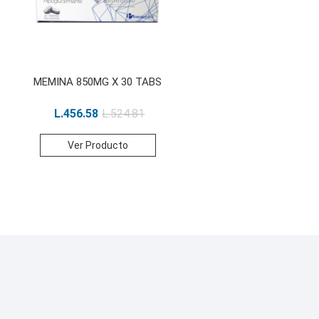
MEMINA 850MG X 30 TABS
L.
456.58
L.
524.81
Ver Producto