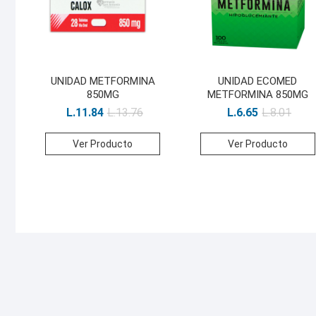
UNIDAD METFORMINA
UNIDAD ECOMED
850MG
METFORMINA 850MG
L.
11.84
L.
13.76
L.
6.65
L.
8.01
Ver Producto
Ver Producto